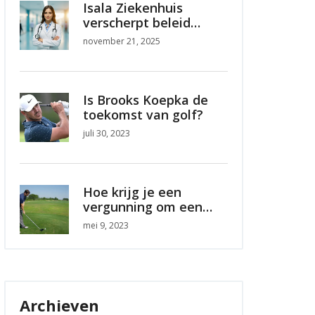
Isala Ziekenhuis
verscherpt beleid
tegen
november 21, 2025
grensoverschrijdend
gedrag na klachten en
rechterlijke uitspraak
Is Brooks Koepka de
toekomst van golf?
juli 30, 2023
Hoe krijg je een
vergunning om een
golfkarretje te
mei 9, 2023
besturen in Florida?
Archieven