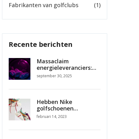
Fabrikanten van golfclubs
(1)
Recente berichten
Massaclaim
energieleveranciers:
miljardenschade voor
september 30, 2025
consumenten
Hebben Nike
golfschoenen
kwaliteitsproblemen,
februari 14, 2023
zoals stuk gaan?