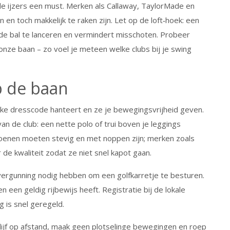
e ijzers een must. Merken als Callaway, TaylorMade en
 en toch makkelijk te raken zijn. Let op de loft‑hoek: een
de bal te lanceren en vermindert misschoten. Probeer
nze baan – zo voel je meteen welke clubs bij je swing
p de baan
akke dresscode hanteert en ze je bewegingsvrijheid geven.
an de club: een nette polo of trui boven je leggings
hoenen moeten stevig en met noppen zijn; merken zoals
de kwaliteit zodat ze niet snel kapot gaan.
 vergunning nodig hebben om een golfkarretje te besturen.
en een geldig rijbewijs heeft. Registratie bij de lokale
g is snel geregeld.
Blijf op afstand, maak geen plotselinge bewegingen en roep