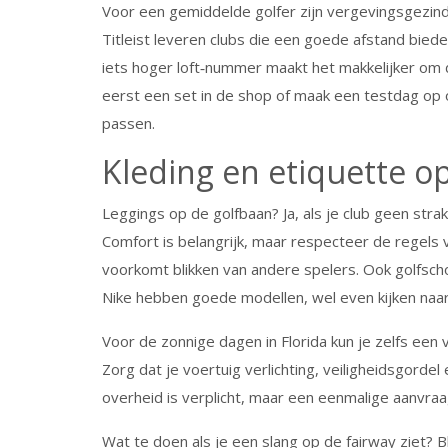
Voor een gemiddelde golfer zijn vergevingsgezind
Titleist leveren clubs die een goede afstand bieden
iets hoger loft‑nummer maakt het makkelijker om 
eerst een set in de shop of maak een testdag op o
passen.
Kleding en etiquette o
Leggings op de golfbaan? Ja, als je club geen str
Comfort is belangrijk, maar respecteer de regels v
voorkomt blikken van andere spelers. Ook golfsc
Nike hebben goede modellen, wel even kijken naar 
Voor de zonnige dagen in Florida kun je zelfs een
Zorg dat je voertuig verlichting, veiligheidsgordel 
overheid is verplicht, maar een eenmalige aanvraa
Wat te doen als je een slang op de fairway ziet? 