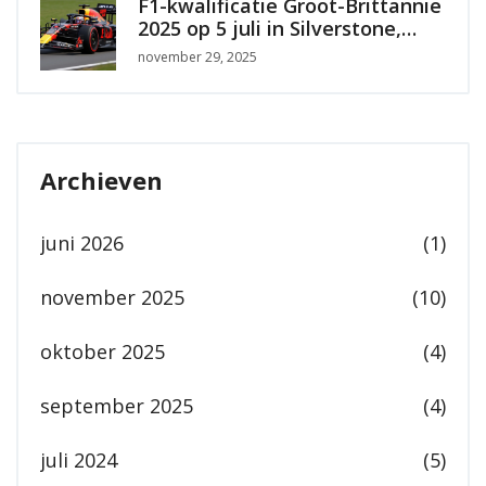
F1-kwalificatie Groot-Brittannië
2025 op 5 juli in Silverstone,
Hamilton en Verstappen
november 29, 2025
opnieuw in de strijd
Archieven
juni 2026
(1)
november 2025
(10)
oktober 2025
(4)
september 2025
(4)
juli 2024
(5)