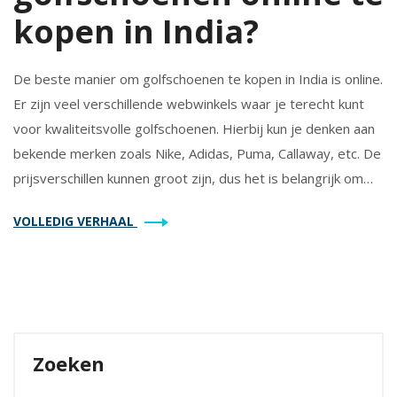
kopen in India?
De beste manier om golfschoenen te kopen in India is online.
Er zijn veel verschillende webwinkels waar je terecht kunt
voor kwaliteitsvolle golfschoenen. Hierbij kun je denken aan
bekende merken zoals Nike, Adidas, Puma, Callaway, etc. De
prijsverschillen kunnen groot zijn, dus het is belangrijk om
online te vergelijken om zo de beste deal te vinden.
VOLLEDIG VERHAAL
Daarnaast is het ook belangrijk om de klantenservice en
retourbeleid te bekijken alvorens je een aankoop doet.
Kortom, een online winkel is de beste optie voor het kopen
van golfschoenen in India.
Zoeken