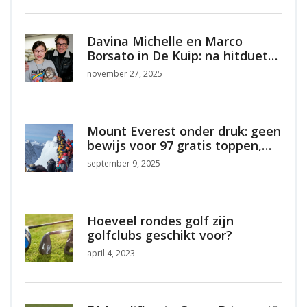
Davina Michelle en Marco
Borsato in De Kuip: na hitduet
nu schokkende
november 27, 2025
misbruiksbeweringen
Mount Everest onder druk: geen
bewijs voor 97 gratis toppen,
wel strengere regels in 2025
september 9, 2025
Hoeveel rondes golf zijn
golfclubs geschikt voor?
april 4, 2023