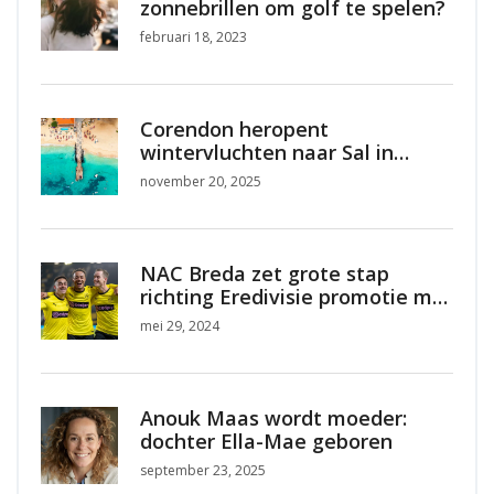
zonnebrillen om golf te spelen?
februari 18, 2023
Corendon heropent
wintervluchten naar Sal in
Kaapverdië met nieuw
november 20, 2025
vijfsterrenresort
NAC Breda zet grote stap
richting Eredivisie promotie met
klinkende 6-2 overwinning op
mei 29, 2024
Excelsior
Anouk Maas wordt moeder:
dochter Ella-Mae geboren
september 23, 2025