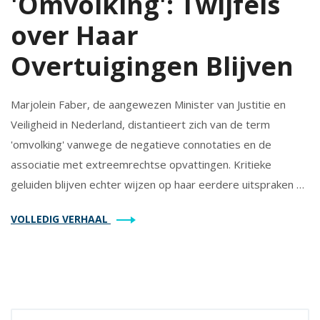
'Omvolking': Twijfels
over Haar
Overtuigingen Blijven
Marjolein Faber, de aangewezen Minister van Justitie en
Veiligheid in Nederland, distantieert zich van de term
'omvolking' vanwege de negatieve connotaties en de
associatie met extreemrechtse opvattingen. Kritieke
geluiden blijven echter wijzen op haar eerdere uitspraken en
acties, waardoor er twijfel ontstaat over haar werkelijke
VOLLEDIG VERHAAL
overtuigingen en de mogelijke invloed op het
immigratiebeleid in Nederland.