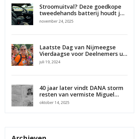
Stroomuitval? Deze goedkope
tweedehands batterij houdt je
koelkast maanden aan
november 24, 2025
Laatste Dag van Nijmeegse
Vierdaagse voor Deelnemers uit
Nijkerk: Een Bijzondere
juli 19, 2024
Prestatie Samen
40 jaar later vindt DANA storm
resten van vermiste Miguel
Morales
oktober 14, 2025
Archieven