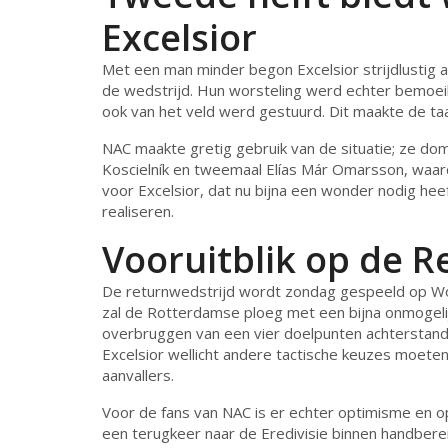
Excelsior
Met een man minder begon Excelsior strijdlustig 
de wedstrijd. Hun worsteling werd echter bemoeil
ook van het veld werd gestuurd. Dit maakte de taa
NAC maakte gretig gebruik van de situatie; ze do
Koscielník en tweemaal Elías Már Omarsson, waar
voor Excelsior, dat nu bijna een wonder nodig hee
realiseren.
Vooruitblik op de R
De returnwedstrijd wordt zondag gespeeld op Wou
zal de Rotterdamse ploeg met een bijna onmogeli
overbruggen van een vier doelpunten achterstand.
Excelsior wellicht andere tactische keuzes moete
aanvallers.
Voor de fans van NAC is er echter optimisme en opl
een terugkeer naar de Eredivisie binnen handberei