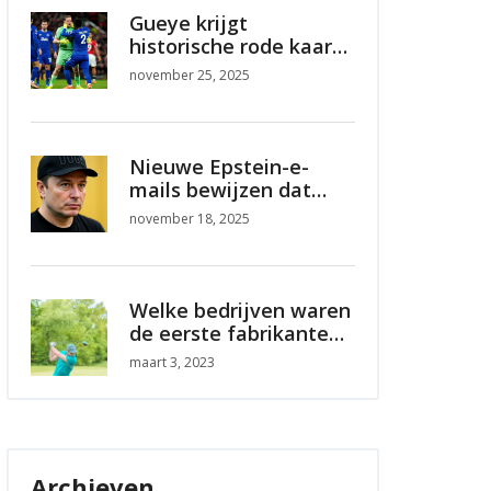
Gueye krijgt
historische rode kaart
na slag op teamgenoot
november 25, 2025
Keane tegen
Manchester United
Nieuwe Epstein-e-
mails bewijzen dat
Trump van meisjes
november 18, 2025
wist, zeggen
Democraten
Welke bedrijven waren
de eerste fabrikanten
van golfclubs?
maart 3, 2023
Archieven