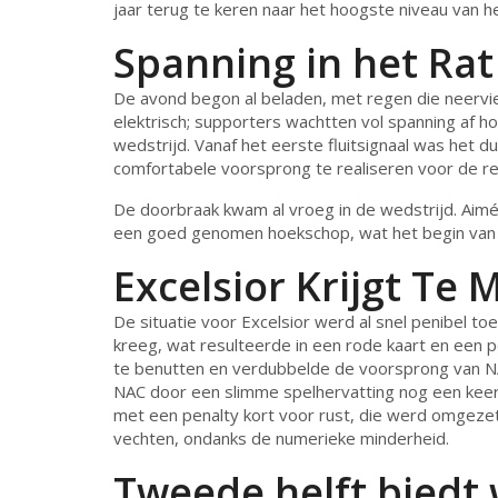
jaar terug te keren naar het hoogste niveau van h
Spanning in het Rat
De avond begon al beladen, met regen die neervie
elektrisch; supporters wachtten vol spanning af h
wedstrijd. Vanaf het eerste fluitsignaal was het d
comfortabele voorsprong te realiseren voor de r
De doorbraak kwam al vroeg in de wedstrijd. Aim
een goed genomen hoekschop, wat het begin van 
Excelsior Krijgt T
De situatie voor Excelsior werd al snel penibel to
kreeg, wat resulteerde in een rode kaart en een p
te benutten en verdubbelde de voorsprong van NA
NAC door een slimme spelhervatting nog een keer t
met een penalty kort voor rust, die werd omgezet
vechten, ondanks de numerieke minderheid.
Tweede helft biedt