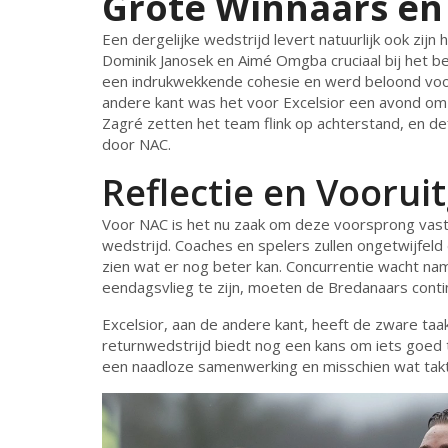
Grote Winnaars en 
Een dergelijke wedstrijd levert natuurlijk ook zijn
Dominik Janosek en Aimé Omgba cruciaal bij het b
een indrukwekkende cohesie en werd beloond voor
andere kant was het voor Excelsior een avond om 
Zagré zetten het team flink op achterstand, en
door NAC.
Reflectie en Voorui
Voor NAC is het nu zaak om deze voorsprong vas
wedstrijd. Coaches en spelers zullen ongetwijfel
zien wat er nog beter kan. Concurrentie wacht namel
eendagsvlieg te zijn, moeten de Bredanaars conti
Excelsior, aan de andere kant, heeft de zware taa
returnwedstrijd biedt nog een kans om iets goed te
een naadloze samenwerking en misschien wat tak