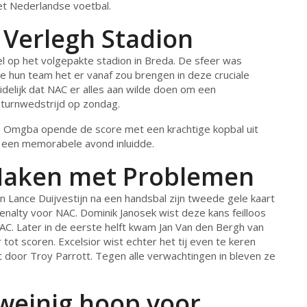
et Nederlandse voetbal.
 Verlegh Stadion
l op het volgepakte stadion in Breda. De sfeer was
oe hun team het er vanaf zou brengen in deze cruciale
uidelijk dat NAC er alles aan wilde doen om een
eturnwedstrijd op zondag.
é Omgba opende de score met een krachtige kopbal uit
een memorabele avond inluidde.
e Maken met Problemen
en Lance Duijvestijn na een handsbal zijn tweede gele kaart
enalty voor NAC. Dominik Janosek wist deze kans feilloos
C. Later in de eerste helft kwam Jan Van den Bergh van
ot scoren. Excelsior wist echter het tij even te keren
 door Troy Parrott. Tegen alle verwachtingen in bleven ze
 weinig hoop voor