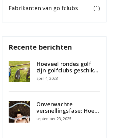
Fabrikanten van golfclubs
(1)
Recente berichten
Hoeveel rondes golf
zijn golfclubs geschikt
voor?
april 4, 2023
Onverwachte
versnellingsfase: Hoe
het brein van
september 23, 2025
volwassenen met
autisme ouder wordt