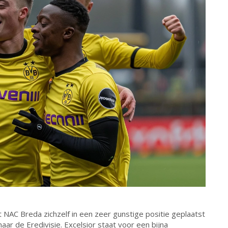
NAC Breda zichzelf in een zeer gunstige positie geplaatst
aar de Eredivisie. Excelsior staat voor een bijna