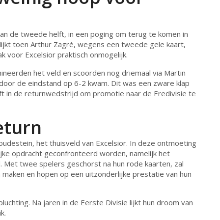
aan de tweede helft, in een poging om terug te komen in
ijkt toen Arthur Zagré, wegens een tweede gele kaart,
k voor Excelsior praktisch onmogelijk.
mineerden het veld en scoorden nog driemaal via Martin
door de eindstand op 6-2 kwam. Dit was een zware klap
ft in de returnwedstrijd om promotie naar de Eredivisie te
eturn
destein, het thuisveld van Excelsior. In deze ontmoeting
jke opdracht geconfronteerd worden, namelijk het
 Met twee spelers geschorst na hun rode kaarten, zal
n maken en hopen op een uitzonderlijke prestatie van hun
uchting. Na jaren in de Eerste Divisie lijkt hun droom van
k.