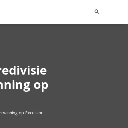
edivisie
nning op
erwinning op Excelsior