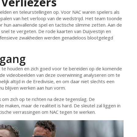
Verliezers
 helden en teleurstellingen op. Voor NAC waren spelers als
epalen van het verloop van de wedstrijd. Het team toonde
 hun aanvallende spel en tactische slimme zetten. Aan de
snel te vergeten. De rode kaarten van Duijvestijn en
 defensieve zwakheden werden genadeloos blootgelegd
tgang
t te houden en zich goed voor te bereiden op de komende
d de videobeelden van deze overwinning analyseren om te
ijk altijd in de Eredivisie, en om daar niet slechts een
nu blijven werken aan hun vorm.
k om zich op te richten na deze tegenslag. De
 maken, maar de realiteit is hard. De sleutel zal liggen in
tische verrassingen om NAC tegen te werken.