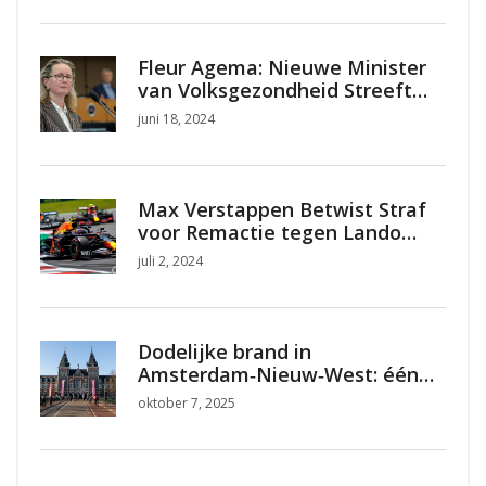
Fleur Agema: Nieuwe Minister
van Volksgezondheid Streeft
naar Betere Zorg tegen Lagere
juni 18, 2024
Kosten
Max Verstappen Betwist Straf
voor Remactie tegen Lando
Norris tijdens Oostenrijkse
juli 2, 2024
Grand Prix
Dodelijke brand in
Amsterdam‑Nieuw‑West: één
dode, brandweer onwel
oktober 7, 2025